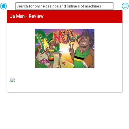
Ja Man - Review